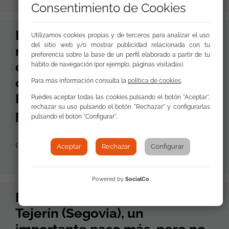
Consentimiento de Cookies
La experiencia de la FSG en
Utilizamos cookies propias y de terceros para analizar el uso
del sitio web y/o mostrar publicidad relacionada con tu
materia de vivienda incluida
preferencia sobre la base de un perfil elaborado a partir de tu
como buena práctica en la
hábito de navegación (por ejemplo, páginas visitadas).
conferencia internacional de
Para más información consulta la
política de cookies
.
Praga sobre el acceso de la
Puedes aceptar todas las cookies pulsando el botón "Aceptar",
rechazar su uso pulsando el botón "Rechazar" y configurarlas
población gitana a la vivienda
pulsando el botón "Configurar".
03 de Febrero de 2011
Aceptar
Rechazar
Configurar
Powered by
SocialCo
El desmantelamiento de El
Tejerín (Segovia), un