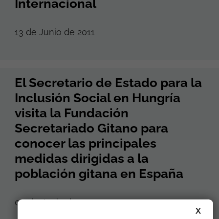
Internacional
13 de Junio de 2011
El Secretario de Estado para la
Inclusión Social en Hungría
visita la Fundación
Secretariado Gitano para
conocer las principales
medidas dirigidas a la
población gitana en España
09 de Junio de 2011
X