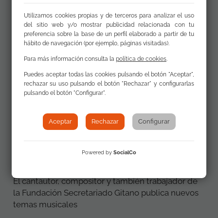
Utilizamos cookies propias y de terceros para analizar el uso
del sitio web y/o mostrar publicidad relacionada con tu
preferencia sobre la base de un perfil elaborado a partir de tu
hábito de navegación (por ejemplo, páginas visitadas).
Para más información consulta la
política de cookies
.
Puedes aceptar todas las cookies pulsando el botón "Aceptar",
rechazar su uso pulsando el botón "Rechazar" y configurarlas
pulsando el botón "Configurar".
Aceptar
Rechazar
Configurar
Perfume en la memoria, último
álbum del artista Antonio
Powered by
SocialCo
Remache
El cantautor, compositor y también trabajador de
la Fundación Secretariado Gitano publica nuevos
temas musicales