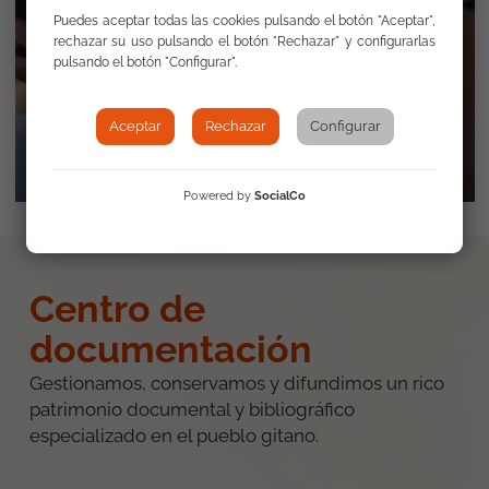
Puedes aceptar todas las cookies pulsando el botón "Aceptar",
rechazar su uso pulsando el botón "Rechazar" y configurarlas
pulsando el botón "Configurar".
Aceptar
Rechazar
Configurar
Powered by
SocialCo
Centro de
documentación
Gestionamos, conservamos y difundimos un rico
patrimonio documental y bibliográfico
especializado en el pueblo gitano.