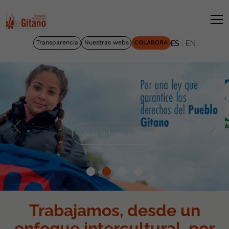
|
Transparencia
Nuestras webs
COLABORA
ES
EN
Fundación Secretariado Gitano
ANTERIOR
SIG
Más información
Trabajamos, desde un
enfoque intercultural, por