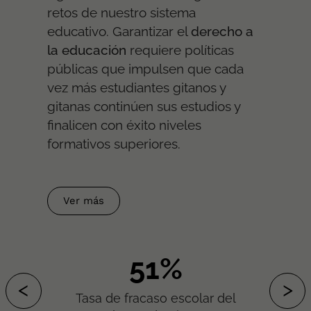
retos de nuestro sistema
educativo. Garantizar el
derecho a
la educación
requiere políticas
públicas que impulsen que cada
vez más estudiantes gitanos y
gitanas continúen sus estudios y
finalicen con éxito niveles
formativos superiores.
Ver más
63%
<
>
Tasa de fracaso escolar del
ANTERIOR
SIG