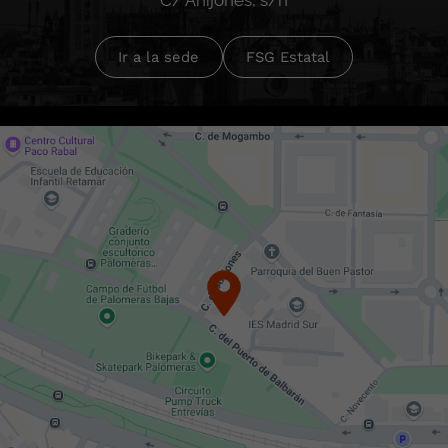
C/ Ahijones, s/n
Ir a la sede
FSG Estatal