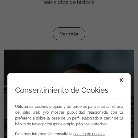
seis siglos de historia
Ver más
X
Consentimiento de Cookies
Utilizamos cookies propias y de terceros para analizar el uso
del sitio web y/o mostrar publicidad relacionada con tu
preferencia sobre la base de un perfil elaborado a partir de tu
hábito de navegación (por ejemplo, páginas visitadas).
Para más información consulta la
política de cookies
.