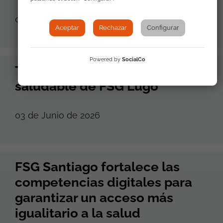
06 de Junio de 2026
Aceptar
Rechazar
Configurar
Powered by
SocialCo
Taller de alimentación
saludable de FSG Lugo
03 de Junio de 2026
FSG Santiago fortalece las
competencias digitales para
garantizar un acceso más
igualitario a la salud