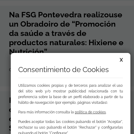
Na FSG Pontevedra realizouse
un Obradoiro de “Promoción
da saúde a través de
productos naturales: Hixiene e
Nutrición”
X
Consentimiento de Cookies
08 de Junio de 2026
Utilizamos cookies propias y de terceros para analizar el uso
del sitio web y/o mostrar publicidad relacionada con tu
preferencia sobre la base de un perfil elaborado a partir de tu
FSG Huesca imparte un taller
hábito de navegación (por ejemplo, páginas visitadas).
deportivo saludable dentro
Para más información consulta la
política de cookies
.
del programa Romanó
Puedes aceptar todas las cookies pulsando el botón "Aceptar",
Sastipén
rechazar su uso pulsando el botón "Rechazar" y configurarlas
pulsando el botón "Configurar".