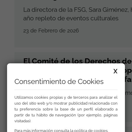
La directora de la FSG, Sara Giménez,
año repleto de eventos culturales
23 de Febrero de 2026
El Comité de los Derechos de
reconoce el impacto desprop
X
y la exclusión social en la inf
Consentimiento de Cookies
Observaciones finales sobre el sépti
Utilizamos cookies propias y de terceros para analizar el
uso del sitio web y/o mostrar publicidad relacionada con
09 de Febrero de 2026
tu preferencia sobre la base de un perfil elaborado a
partir de tu hábito de navegación (por ejemplo, páginas
visitadas).
Para más información consulta la
política de cookies
.