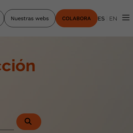
|
Nuestras webs
COLABORA
ES
EN
cción