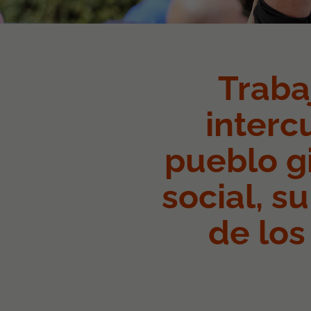
Traba
interc
pueblo g
social, s
de los