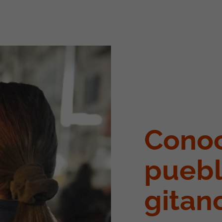
Conoc
pueb
gitan