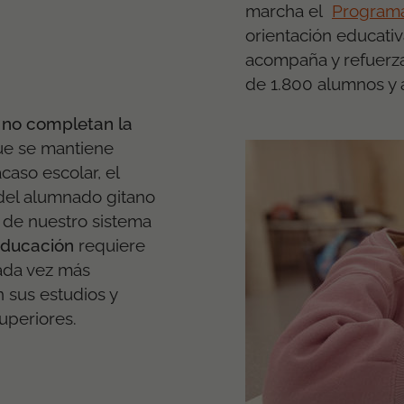
marcha el
Program
orientación educati
acompaña y refuerza
de 1.800 alumnos y 
s
no completan la
que se mantiene
caso escolar, el
del alumnado gitano
 de nuestro sistema
educación
requiere
cada vez más
n sus estudios y
superiores.