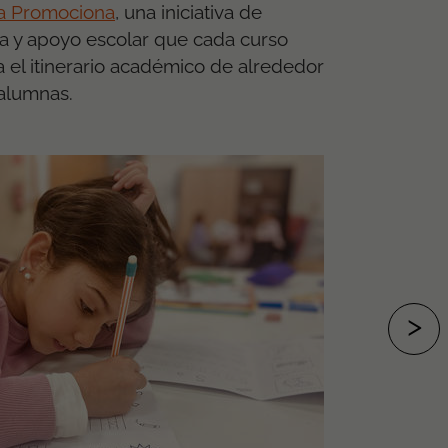
a Promociona
, una iniciativa de
va y apoyo escolar que cada curso
 el itinerario académico de alrededor
alumnas.
>
SI