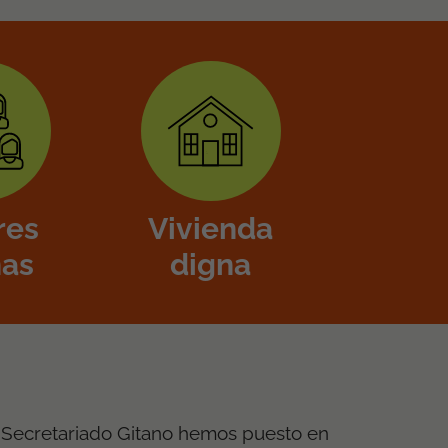
res
Vivienda
nas
digna
 Secretariado Gitano hemos puesto en