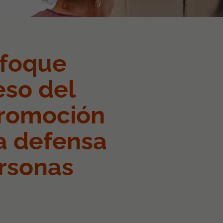
nfoque
eso del
promoción
la defensa
ersonas