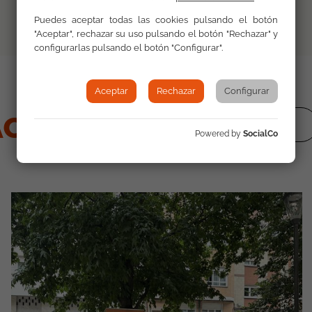
Puedes aceptar todas las cookies pulsando el botón
"Aceptar", rechazar su uso pulsando el botón "Rechazar" y
configurarlas pulsando el botón "Configurar".
Aceptar
Rechazar
Configurar
ctualidad
ver todas
Powered by
SocialCo