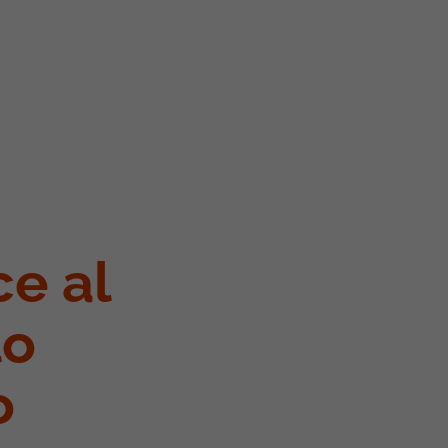
e al
lo
o