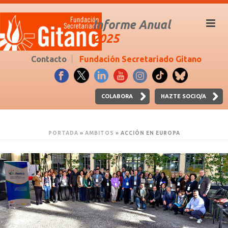
Informe Anual
2025
Contacto
Fundación Secretariado Gitano
COLABORA
HAZTE SOCIO/A
PORTADA
»
AMBITOS
»
ACCIÓN EN EUROPA