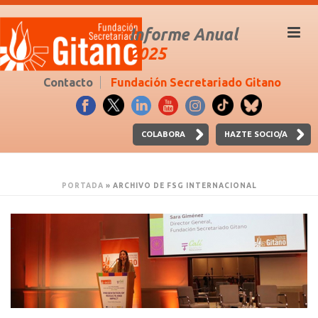
Informe Anual
2025
Contacto
Fundación Secretariado Gitano
COLABORA
HAZTE SOCIO/A
PORTADA
»
ARCHIVO DE FSG INTERNACIONAL