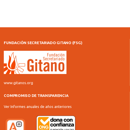
FUNDACIÓN SECRETARIADO GITANO (FSG)
www.gitanos.org
COMPROMISO DE TRANSPARENCIA
Ver Informes anuales de años anteriores