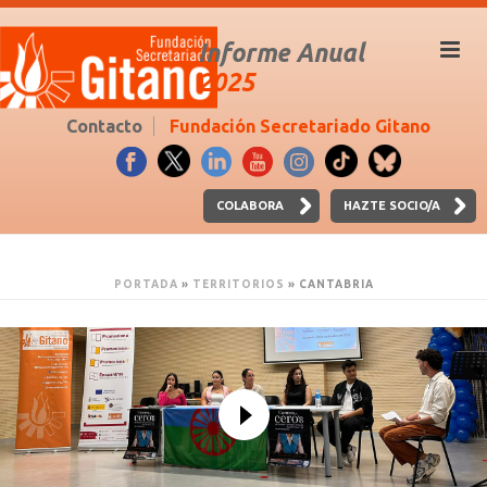
Informe Anual
2025
Contacto
Fundación Secretariado Gitano
COLABORA
HAZTE SOCIO/A
PORTADA
»
TERRITORIOS
»
CANTABRIA