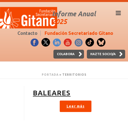
Informe Anual
2025
Contacto
Fundación Secretariado Gitano
COLABORA
HAZTE SOCIO/A
PORTADA
»
TERRITORIOS
BALEARES
Leer más