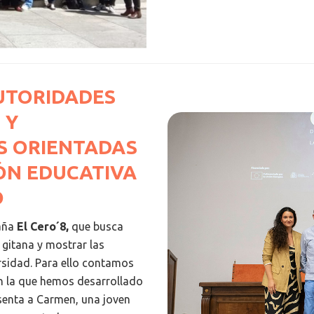
UTORIDADES
 Y
S ORIENTADAS
ÓN EDUCATIVA
O
paña
El Cero´8,
que
busca
d gitana y mostrar las
rsidad. Para ello contamos
on la que hemos desarrollado
enta a Carmen, una joven