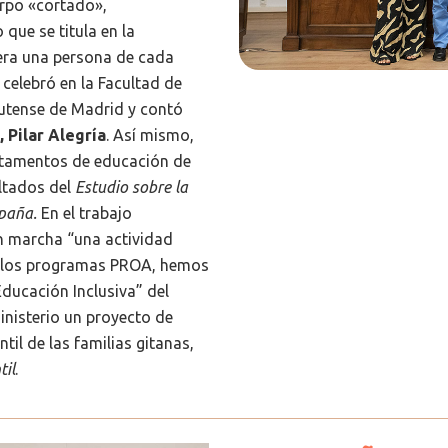
erpo «cortado»,
que se titula en la
iera una persona de cada
 celebró en la Facultad de
utense de Madrid y contó
 Pilar Alegría
. Así mismo,
rtamentos de educación de
ltados del
Estudio sobre la
spaña.
En el trabajo
en marcha “una actividad
n los programas PROA, hemos
Educación Inclusiva” del
inisterio un proyecto de
il de las familias gitanas,
til
.