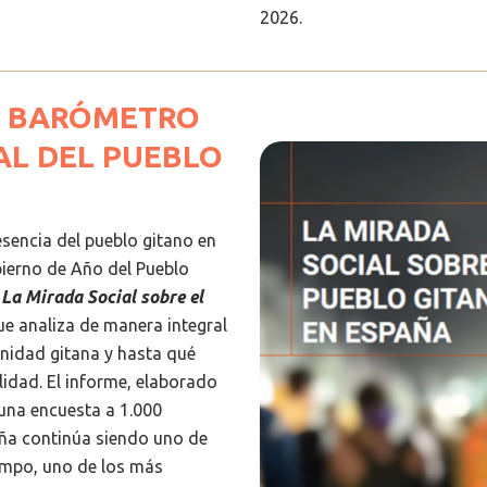
2026.
R BARÓMETRO
AL DEL PUEBLO
esencia del pueblo gitano en
obierno de Año del Pueblo
o
La Mirada Social sobre el
que analiza de manera integral
nidad gitana y hasta qué
lidad. El informe, elaborado
na encuesta a 1.000
aña continúa siendo uno de
empo, uno de los más