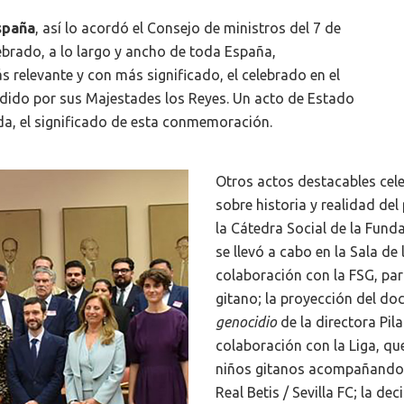
spaña
, así lo acordó el Consejo de ministros del 7 de
brado, a lo largo y ancho de toda España,
relevante y con más significado, el celebrado en el
idido por sus Majestades los Reyes. Un acto de Estado
da, el significado de esta conmemoración.
Otros actos destacables cele
sobre historia y realidad de
la Cátedra Social de la Fund
se llevó a cabo en la Sala d
colaboración con la FSG, par
gitano; la proyección del d
genocidio
de la directora Pil
colaboración con la Liga, que
niños gitanos acompañando a 
Real Betis / Sevilla FC; la d