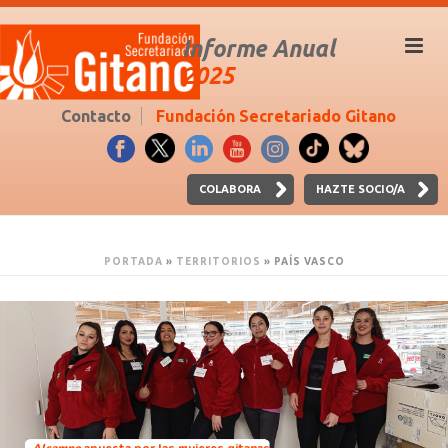
Informe Anual
2025
Contacto
Fundación Secretariado Gitano
COLABORA
HAZTE SOCIO/A
PORTADA
»
TERRITORIOS
»
PAÍS VASCO