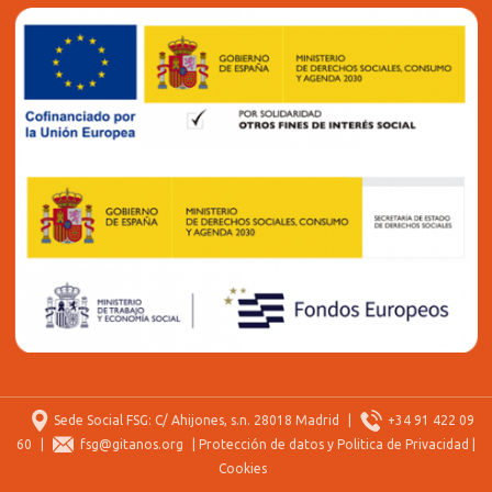
Sede Social FSG: C/ Ahijones, s.n. 28018 Madrid
|
+34 91 422 09
60
|
fsg@gitanos.org
|
Protección de datos y Politica de Privacidad
|
Cookies