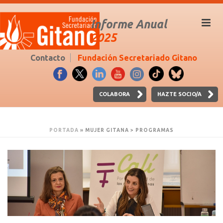
Informe Anual
2025
Contacto
Fundación Secretariado Gitano
COLABORA
HAZTE SOCIO/A
PORTADA
»
MUJER GITANA > PROGRAMAS