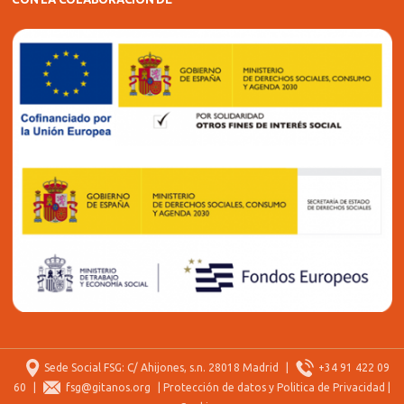
Sede Social FSG: C/ Ahijones, s.n. 28018 Madrid
|
+34 91 422 09
60
|
fsg@gitanos.org
|
Protección de datos y Politica de Privacidad
|