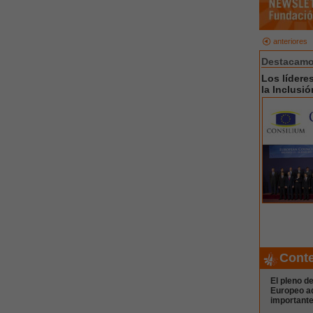
anteriores
Destacamos
Los lídere
la Inclusi
Cont
El pleno d
Europeo a
importante