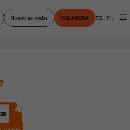
|
Nuestras webs
COLABORA
ES
EN
e
 y nueve