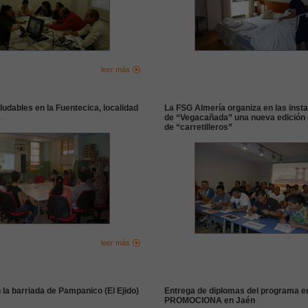
leer más
ludables en la Fuentecica, localidad
La FSG Almería organiza en las inst
a
de “Vegacañada” una nueva edición 
de “carretilleros”
leer más
n la barriada de Pampanico (El Ejido)
Entrega de diplomas del programa e
PROMOCIONA en Jaén