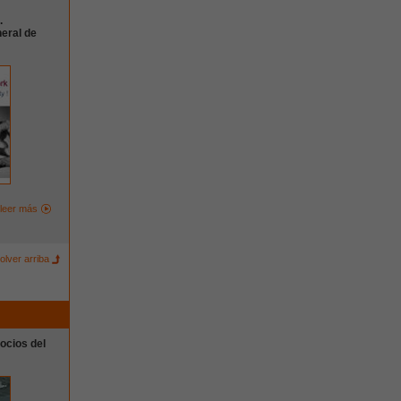
.
eral de
leer más
olver arriba
ocios del