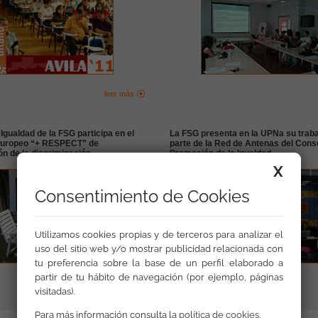
leer más
Igualdad de la FSG participa en el
La FSG presenta en la UPNa su trab
europeo “+ RESPECT” de
parte de la Red de Antenas del Conse
ón de la discriminación
Promoción de la Igualdad
X
Consentimiento de Cookies
Utilizamos cookies propias y de terceros para analizar el
uso del sitio web y/o mostrar publicidad relacionada con
tu preferencia sobre la base de un perfil elaborado a
partir de tu hábito de navegación (por ejemplo, páginas
leer más
visitadas).
Para más información consulta la
política de cookies
.