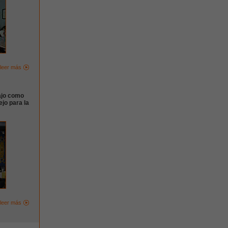
leer más
ajo como
jo para la
leer más