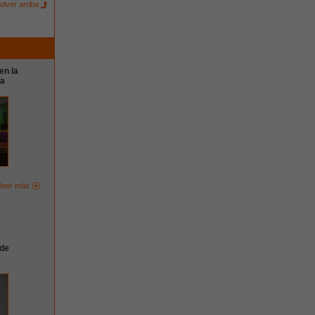
olver arriba
en la
ía
leer más
 de