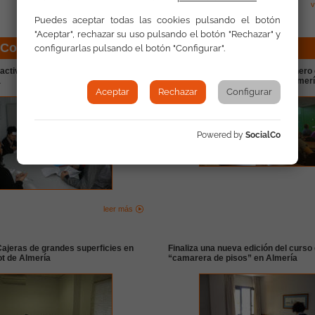
v
Puedes aceptar todas las cookies pulsando el botón
"Aceptar", rechazar su uso pulsando el botón "Rechazar" y
 Comunidades Autónomas
configurarlas pulsando el botón "Configurar".
ctiva de empleo a través de la red
Charla contra la violencia de género 
a
barriada de los Almendros de Almer
Aceptar
Rechazar
Configurar
Powered by
SocialCo
leer más
ajeras de grandes superficies en
Finaliza una nueva edición del curso
t de Almería
“camarera de pisos” en Almería