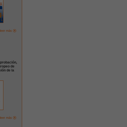
leer más
probación,
uropeo de
ión de la
leer más