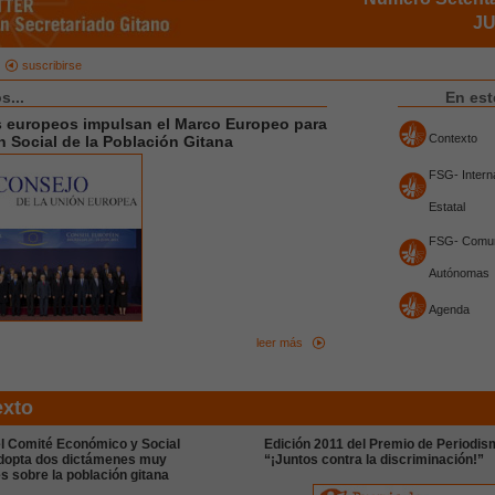
JU
suscribirse
...
En es
s europeos impulsan el Marco Europeo para
Contexto
ón Social de la Población Gitana
FSG- Interna
Estatal
FSG- Comu
Autónomas
Agenda
leer más
exto
el Comité Económico y Social
Edición 2011 del Premio de Periodis
dopta dos dictámenes muy
“¡Juntos contra la discriminación!”
s sobre la población gitana