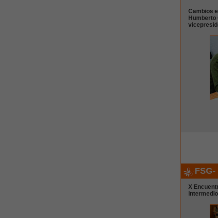
Cambios e
Humberto G
vicepresid
FSG- 
X Encuent
intermedio