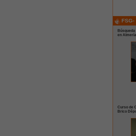
FSG-
Búsqueda a
en Almerí
Curso de C
Brico Dêpo