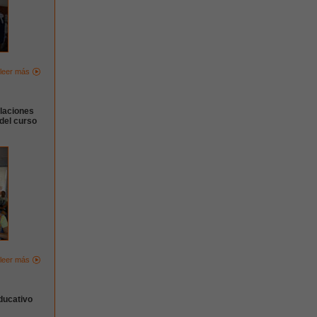
leer más
alaciones
del curso
leer más
ducativo