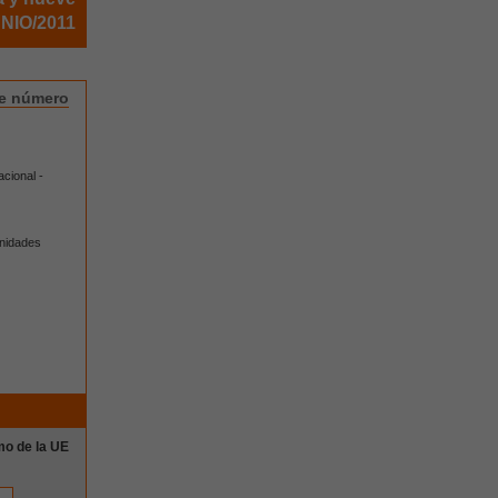
NIO/2011
te número
cional -
nidades
mo de la UE