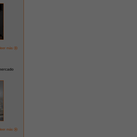
leer más
rmercado
leer más