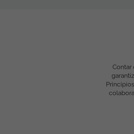
Contar 
garanti
Principio
colabora