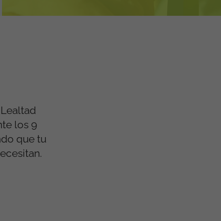
 Lealtad
te los 9
ndo que tu
ecesitan.