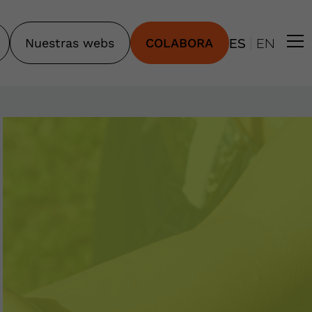
|
Nuestras webs
COLABORA
ES
EN