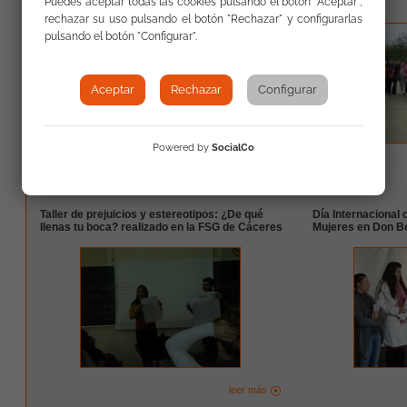
Puedes aceptar todas las cookies pulsando el botón "Aceptar",
Vostell
rechazar su uso pulsando el botón "Rechazar" y configurarlas
pulsando el botón "Configurar".
Aceptar
Rechazar
Configurar
Un programa de radio dirigido por Onda Verde
Powered by
SocialCo
leer más
Taller de prejuicios y estereotipos: ¿De qué
Día Internacional 
llenas tu boca? realizado en la FSG de Cáceres
Mujeres en Don B
leer más