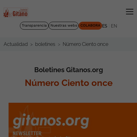
|
Transparencia
Nuestras webs
COLABORA
ES
EN
Número Ciento once
Actualidad
boletines
Boletines Gitanos.org
Número Ciento once