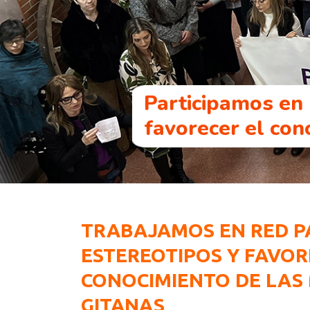
Participamos en
favorecer el con
TRABAJAMOS EN RED 
ESTEREOTIPOS Y FAVOR
CONOCIMIENTO DE LAS
GITANAS