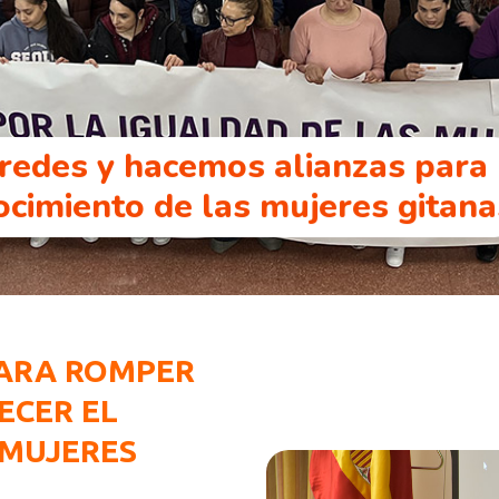
 redes y hacemos alianzas para
ocimiento de las mujeres gitana
PARA ROMPER
ECER EL
 MUJERES