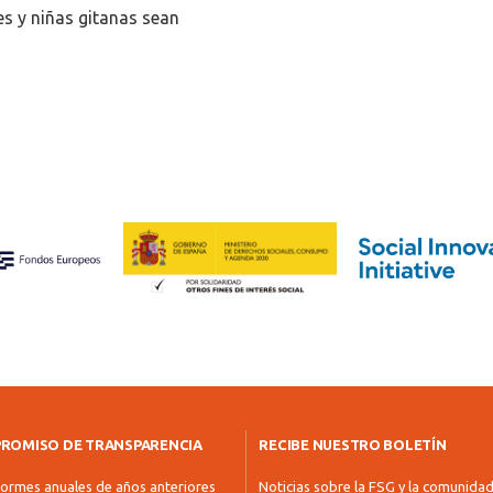
es y niñas gitanas sean
ROMISO DE TRANSPARENCIA
RECIBE NUESTRO BOLETÍN
formes anuales de años anteriores
Noticias sobre la FSG y la comunida