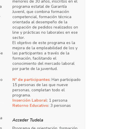
menores de 30 años, inscritos en el
a
programa estatal de Garantía
Juvenil, que combina formación
y
competencial, formación técnica
orientada al desempeño de la
ocupación de pedidos realizados on
line y prácticas no laborales en ese
sector.
El objetivo de este programa es la
mejora de la empleabilidad de los y
Se
las participantes a través de la
formación, facilitando el
conocimiento del mercado laboral
por parte de la juventud.
io
Nº de participantes
: Han participado
15 personas de las que nueve
personas, completan todo el
programa.
Inserción Laboral
: 1 persona
Retorno Educativo
: 3 personas
ta
Acceder Tudela
en
Programa de orientación, formación,