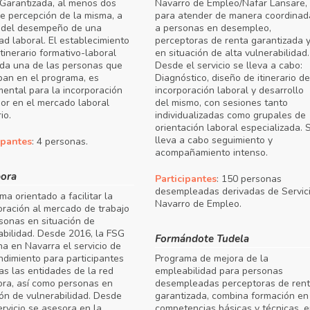
Garantizada, al menos dos
Navarro de Empleo/Nafar Lansare,
e percepción de la misma, a
para atender de manera coordinad
 del desempeño de una
a personas en desempleo,
dad laboral. El establecimiento
perceptoras de renta garantizada 
itinerario formativo-laboral
en situación de alta vulnerabilidad.
da una de las personas que
Desde el servicio se lleva a cabo:
ipan en el programa, es
Diagnóstico, diseño de itinerario de
ental para la incorporación
incorporación laboral y desarrollo
ior en el mercado laboral
del mismo, con sesiones tanto
io.
individualizadas como grupales de
orientación laboral especializada. 
lleva a cabo seguimiento y
ipantes
: 4 personas.
acompañamiento intenso.
pora
Participantes
: 150 personas
desempleadas derivadas de Servic
ma orientado a facilitar la
Navarro de Empleo.
oración al mercado de trabajo
sonas en situación de
abilidad. Desde 2016, la FSG
Formándote Tudela
na en Navarra el servicio de
dimiento para participantes
Programa de mejora de la
as las entidades de la red
empleabilidad para personas
ora, así como personas en
desempleadas perceptoras de ren
ión de vulnerabilidad. Desde
garantizada, combina formación en
ervicio se asesora en la
competencias básicas y técnicas, 