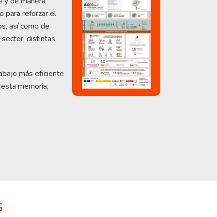
e y de manera
 para reforzar el
s, así como de
sector, distintas
abajo más eficiente
n esta memoria.
S