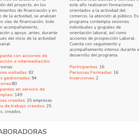
ción del proyecto, en los
este año realizaron formaciones
imientos de financiación y en
orientados a la actividad del
io de la actividad, se analizan
comercio, la atención al público. Es
es vías de financiación, todo
programa contempla sesiones
on acompañamiento,
individuales y grupales de
zación y apoyo, antes, durante
orientación laboral, así como
ués del inicio de la actividad
acciones de prospección Laboral.
arial.
Cuenta con seguimiento y
acompañamiento intenso durante e
desarrollo del programa.
ipante con acciones de
ección e intermediación
:
rsonas
Participantes
: 16
as visitadas
: 82
Personas Formadas
: 16
as gestionadas
: 84
Inserciones
: 2
iones
:80
ipantes en servicio de
mpleo
: 149
sas creadas
: 25 empresas
s de trabajo creados
: 25
s, creados.
LABORADORAS