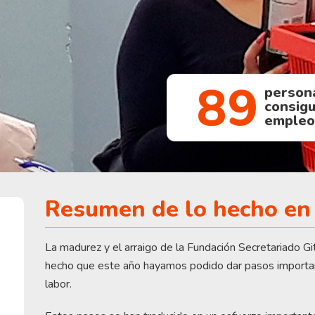
89
perso
consig
emple
Resumen de lo hecho en
La madurez y el arraigo de la Fundación Secretariado Gi
hecho que este año hayamos podido dar pasos importa
labor.