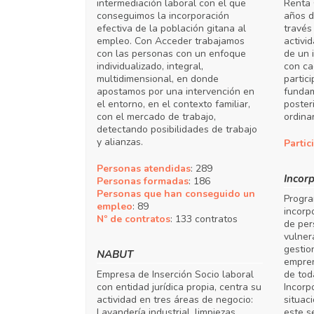
intermediación laboral con el que
Renta 
conseguimos la incorporación
años d
efectiva de la población gitana al
través
empleo. Con Acceder trabajamos
activi
con las personas con un enfoque
de un 
individualizado, integral,
con ca
multidimensional, en donde
partic
apostamos por una intervención en
fundam
el entorno, en el contexto familiar,
poster
con el mercado de trabajo,
ordinar
detectando posibilidades de trabajo
y alianzas.
Partic
Personas atendidas
: 289
Incor
Personas formadas
: 186
Personas que han conseguido un
Progra
empleo
: 89
incorp
Nº de contratos
: 133 contratos
de per
vulner
gestio
NABUT
empren
Empresa de Inserción Socio laboral
de tod
con entidad jurídica propia, centra su
Incorp
actividad en tres áreas de negocio:
situac
Lavandería industrial, limpiezas
este s