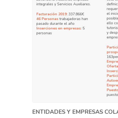
integrales y Servicios Auxiliares.
defini
requer
el inic
Facturación 2019
: 337.866€
posibl
46 Personas
trabajadoras han
ello c
pasado durante el año
tutori
Inserciones en empresas
: 5
y desp
personas
empres
Partic
prosp
163pe
Empres
Ofert
Inserc
Partic
Autoe
Empre
Puesto
puesto
ENTIDADES Y EMPRESAS CO