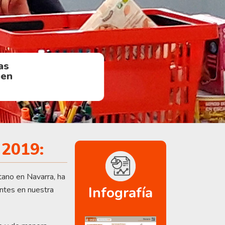
nas
uen
o
 2019:
tano en Navarra, ha
Infografía
ntes en nuestra