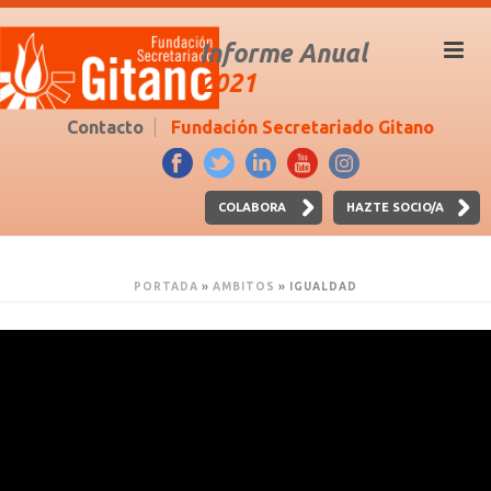
Informe Anual
2021
Contacto
Fundación Secretariado Gitano
COLABORA
HAZTE SOCIO/A
PORTADA
»
AMBITOS
»
IGUALDAD