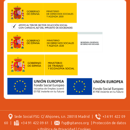
Sede Social FSG: C/ Ahijones, s.n. 28018 Madrid
|
+34 91 422 09
60
|
+34 91 422 09 61
|
fsg@gitanos.org
|
Protección de datos
y Politica de Privacidad
|
Cookies