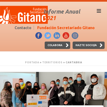
Informe Anual
2021
Contacto
Fundación Secretariado Gitano
COLABORA
HAZTE SOCIO/A
PORTADA
»
TERRITORIOS
»
CANTABRIA