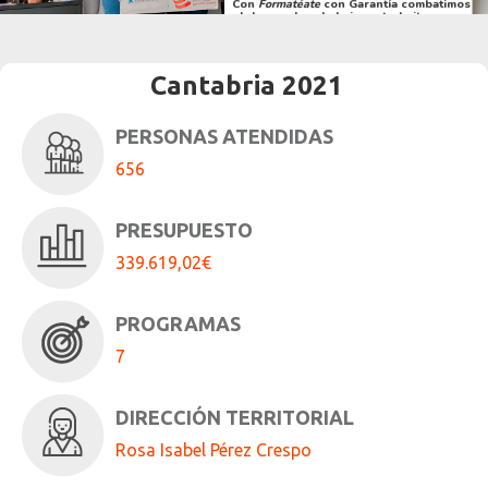
Con
Formatéate
con Garantía combatimos
el desempleo de la juventud gitana
Cantabria 2021
PERSONAS ATENDIDAS
656
PRESUPUESTO
339.619,02€
PROGRAMAS
7
DIRECCIÓN TERRITORIAL
Rosa Isabel Pérez Crespo