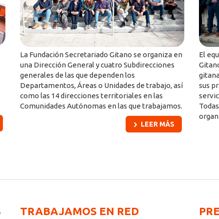
La Fundación Secretariado Gitano se organiza en
El eq
una Dirección General y cuatro Subdirecciones
Gitan
generales de las que dependen los
gitan
Departamentos, Áreas o Unidades de trabajo, así
sus pr
como las 14 direcciones territoriales en las
servi
Comunidades Autónomas en las que trabajamos.
Todas
organ
LEER MÁS
S
TRABAJAMOS EN RED
PR