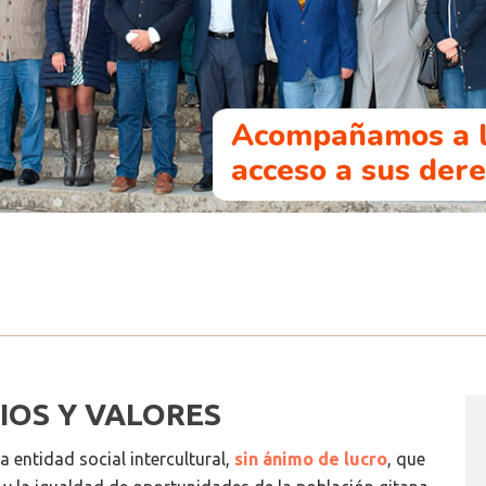
Acompañamos a l
acceso a sus der
PIOS Y VALORES
 entidad social intercultural,
sin ánimo de lucro
, que