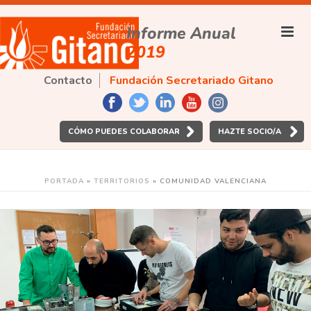
Informe Anual
2019
Contacto
Fundación Secretariado Gitano
CÓMO PUEDES COLABORAR
HAZTE SOCIO/A
PORTADA
»
TERRITORIOS
»
COMUNIDAD VALENCIANA