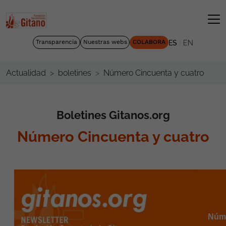
|
Transparencia
Nuestras webs
COLABORA
ES
EN
Número Cincuenta y cuatro
Actualidad
boletines
Boletines Gitanos.org
Número Cincuenta y cuatro
Núme