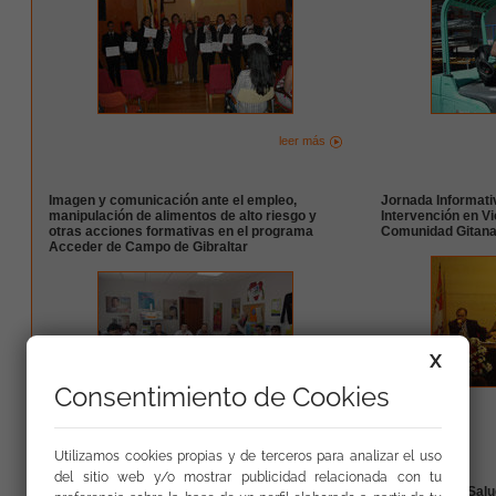
leer más
Imagen y comunicación ante el empleo,
Jornada Informativ
manipulación de alimentos de alto riesgo y
Intervención en Vi
otras acciones formativas en el programa
Comunidad Gitana
Acceder de Campo de Gibraltar
X
Consentimiento de Cookies
leer más
Utilizamos cookies propias y de terceros para analizar el uso
del sitio web y/o mostrar publicidad relacionada con tu
Curso de Atención Socio Sanitaria para
Seminario de Salu