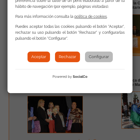
preferencia sobre la base de un perfil elaborado a partir de tu
Personas Dependientes en Instituciones de
actuación con la 
hábito de navegación (por ejemplo, páginas visitadas).
Burgos
Servicios Sanitar
Para más información consulta la
política de cookies
.
Puedes aceptar todas las cookies pulsando el botón "Aceptar",
rechazar su uso pulsando el botón "Rechazar" y configurarlas
pulsando el botón "Configurar".
Aceptar
Rechazar
Configurar
leer más
Powered by
SocialCo
Presentación del libro "Sabores Gitanos" en
III Marcha Cívica
Alicante, con la presencia de la Alcaldesa y
Alicante. 30 de M
otras autoridades