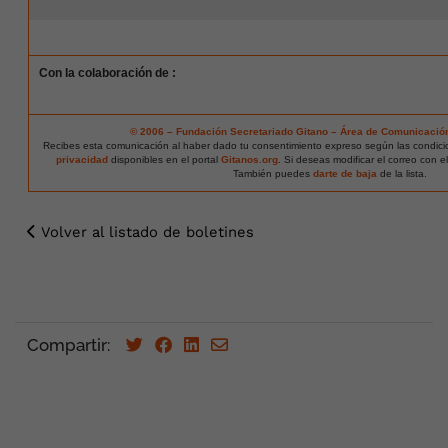
Con la colaboración de :
© 2006 – Fundación Secretariado Gitano – Área de Comunicació
Recibes esta comunicación al haber dado tu consentimiento expreso según las condic
privacidad
disponibles en el portal
Gitanos.org
. Si deseas modificar el correo con e
También puedes
darte de baja
de la lista.
Volver al listado de boletines
Compartir: