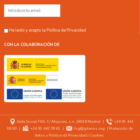
He leido y acepto la
Política de Privacidad
CON LA COLABORACIÓN DE
Sede Social FSG: C/ Ahijones, s.n. 28018 Madrid
|
+34 91 442
09 60
|
+34 91 442 09 61
|
fsg@gitanos.org
|
Protección de
datos y Politica de Privacidad
|
Cookies