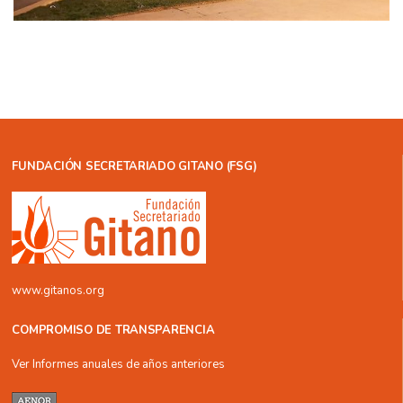
FUNDACIÓN SECRETARIADO GITANO (FSG)
www.gitanos.org
COMPROMISO DE TRANSPARENCIA
Ver Informes anuales de años anteriores