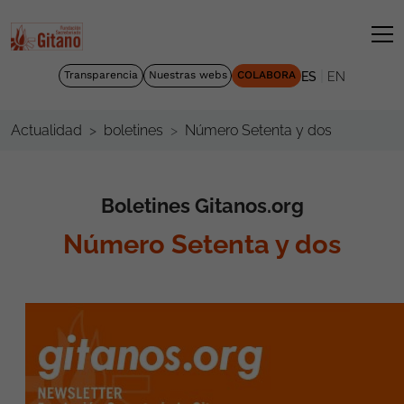
|
Transparencia
Nuestras webs
COLABORA
ES
EN
Número Setenta y dos
Actualidad
boletines
Boletines Gitanos.org
Número Setenta y dos