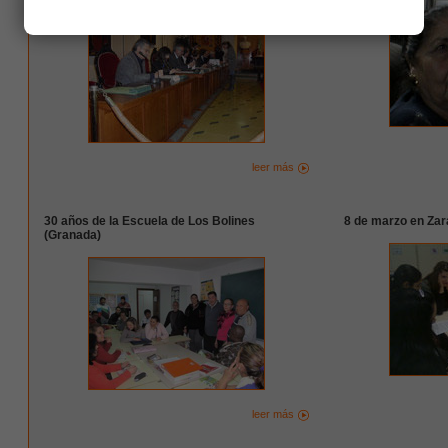
leer más
30 años de la Escuela de Los Bolines
8 de marzo en Za
(Granada)
leer más