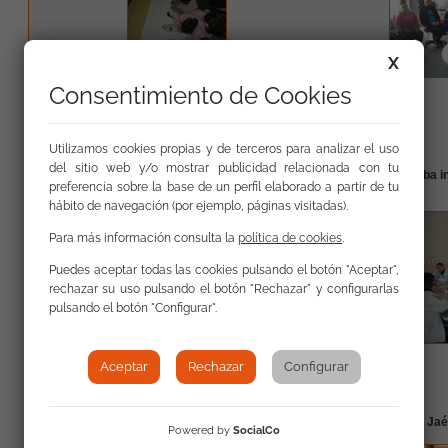
X
Consentimiento de Cookies
leer más
Utilizamos cookies propias y de terceros para analizar el uso
del sitio web y/o mostrar publicidad relacionada con tu
Cultura gitana y Día de Andalucía en Córdoba
La FSG Córdoba i
preferencia sobre la base de un perfil elaborado a partir de tu
Promociona"
hábito de navegación (por ejemplo, páginas visitadas).
Para más información consulta la
política de cookies
.
Puedes aceptar todas las cookies pulsando el botón "Aceptar",
rechazar su uso pulsando el botón "Rechazar" y configurarlas
pulsando el botón "Configurar".
leer más
Aceptar
Rechazar
Configurar
Firma del Pacto Local por la Conciliación con el
8 de marzo en Ja
Powered by
SocialCo
Instituto Andaluz de la Mujer en Jaén