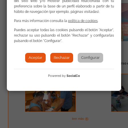
del sitio web y/o mostrar publicidad relacionada con tu
preferencia sobre la base de un perfil elaborado a partir de tu
hábito de navegación (por ejemplo, páginas visitadas).
Para más información consulta la
política de cookies
.
Puedes aceptar todas las cookies pulsando el botón "Aceptar",
rechazar su uso pulsando el botón "Rechazar" y configurarlas
pulsando el botón "Configurar".
leer más
Aceptar
Rechazar
Configurar
Nuevas iniciativas en el Programa Acceder de
Empieza el curso
Sabadell
de A Coruña
Powered by
SocialCo
leer más