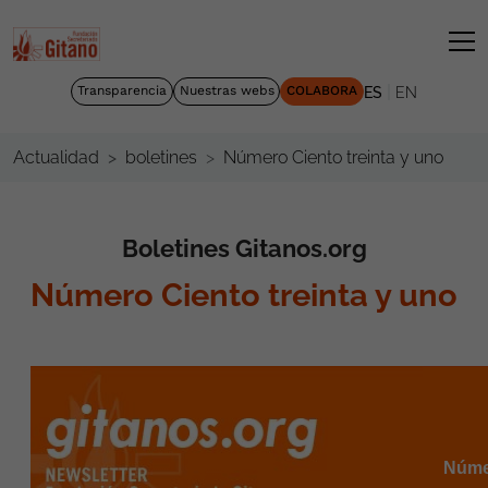
|
Transparencia
Nuestras webs
COLABORA
ES
EN
Número Ciento treinta y uno
Actualidad
boletines
Boletines Gitanos.org
Número Ciento treinta y uno
Númer