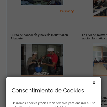
leer más
Curso de panadería y bollería industrial en
La FSG de Talaver
Albacete
acción formativa 
leer más
X
Consentimiento de Cookies
Resultados del programa Promociona en
Estudiantes gitan
Albacete
presentan al casti
Utilizamos cookies propias y de terceros para analizar el uso
un día, sus sueños