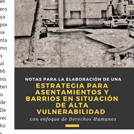
en
ero
ya
pre
se
nta
mo
s
al
Mi
nis
teri
o
de
De
rec
ho
s