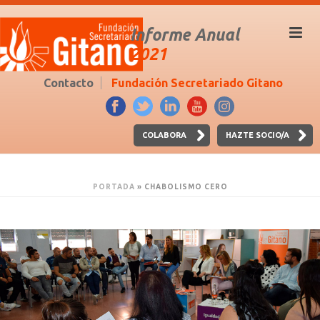
Informe Anual
2021
Contacto
Fundación Secretariado Gitano
COLABORA
HAZTE SOCIO/A
PORTADA
»
CHABOLISMO CERO