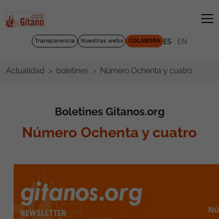
|
Transparencia
Nuestras webs
COLABORA
ES
EN
Número Ochenta y cuatro
Actualidad
boletines
Boletines Gitanos.org
Número Ochenta y cuatro
Nú