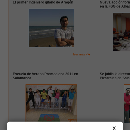
El primer Ingeniero gitano de Aragón
Nueva acción for
en la FSG de Alba
leer más
Escuela de Verano Promociona 2011 en
Se jubila la direct
Salamanca
Pizarrales de Sa
X