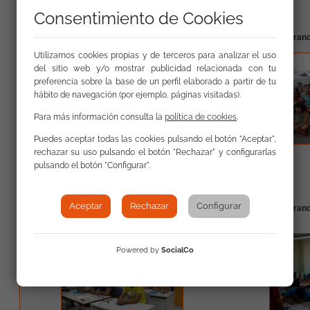
leer más
Consentimiento de Cookies
Proyecto en Valladolid para niños con
Escuela de veran
hipoacusia con la Obra Social “la Caixa”
Utilizamos cookies propias y de terceros para analizar el uso
del sitio web y/o mostrar publicidad relacionada con tu
preferencia sobre la base de un perfil elaborado a partir de tu
hábito de navegación (por ejemplo, páginas visitadas).
Para más información consulta la
política de cookies
.
Puedes aceptar todas las cookies pulsando el botón "Aceptar",
rechazar su uso pulsando el botón "Rechazar" y configurarlas
pulsando el botón "Configurar".
leer más
Aceptar
Rechazar
Configurar
Finalización de la formación de controlador de
Escuela de veran
accesos desde la FSG de Badajoz
Badajoz
Powered by
SocialCo