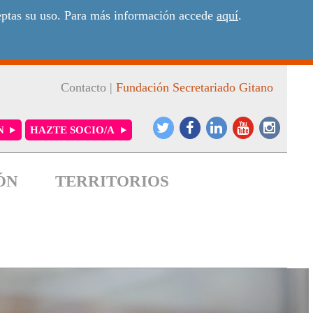
ceptas su uso. Para más información accede
aquí
.
Contacto
|
Fundación Secretariado Gitano
N
HAZTE SOCIO/A
ÓN
TERRITORIOS