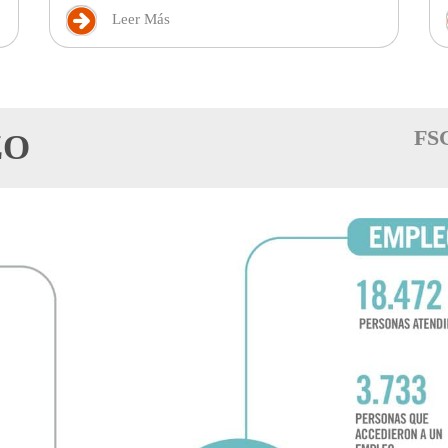
Leer Más
FS
ZO