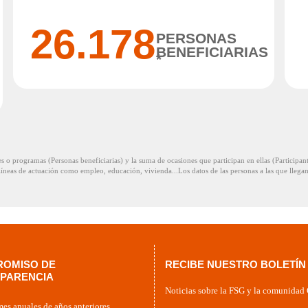
26.178
PERSONAS
BENEFICIARIAS
*
es o programas (Personas beneficiarias) y la suma de ocasiones que participan en ellas (Participan
 líneas de actuación como empleo, educación, vivienda...Los datos de las personas a las que llegam
OMISO DE
RECIBE NUESTRO BOLETÍN
PARENCIA
Noticias sobre la FSG y la comunidad
mes anuales de años anteriores