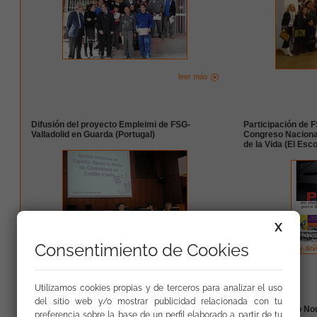
leer más
Difusión del proyecto Empleimi de FSG-
Participación de FS
Valladolid en Guarda (Portugal)
Congreso Nacional
de la Vida (El Esco
X
Consentimiento de Cookies
leer más
Utilizamos cookies propias y de terceros para analizar el uso
del sitio web y/o mostrar publicidad relacionada con tu
Jornada sobre los derechos de las niñas y
Visita al Camp No
preferencia sobre la base de un perfil elaborado a partir de tu