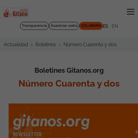
|
Transparencia
Nuestras webs
COLABORA
ES
EN
Número Cuarenta y dos
Actualidad
Boletines
Boletines Gitanos.org
Número Cuarenta y dos