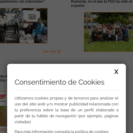
“expulsiones sin soluciones”
Rumania, en el que la FSG ha sido el
español
leer más
X
la de discriminación en la web de la
Consentimiento de Cookies
n realidad no tiene gracia”, de Cruz
Utilizamos cookies propias y de terceros para analizar el
uso del sitio web y/o mostrar publicidad relacionada con
tu preferencia sobre la base de un perfil elaborado a
partir de tu hábito de navegación (por ejemplo, páginas
visitadas).
Para más información consulta la
política de cookies
.