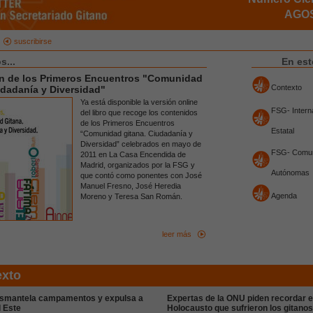
AGOS
suscribirse
...
En es
n de los Primeros Encuentros "Comunidad
Contexto
udadanía y Diversidad"
Ya está disponible la versión online
FSG- Interna
del libro que recoge los contenidos
de los Primeros Encuentros
Estatal
“Comunidad gitana. Ciudadanía y
Diversidad” celebrados en mayo de
FSG- Comu
2011 en La Casa Encendida de
Madrid, organizados por la FSG y
Autónomas
que contó como ponentes con José
Manuel Fresno, José Heredia
Agenda
Moreno y Teresa San Román.
leer más
exto
esmantela campamentos y expulsa a
Expertas de la ONU piden recordar e
l Este
Holocausto que sufrieron los gitanos