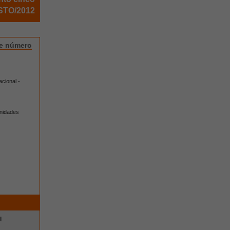
TO/2012
te número
cional -
nidades
l