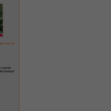
leer más
n cuenta
del tiempo"