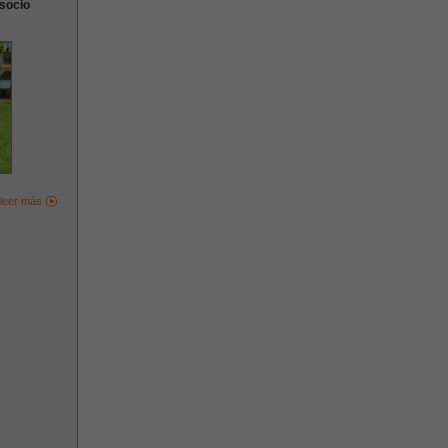
 socio
leer más