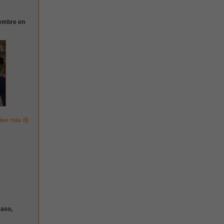
embre en
leer más
caso,