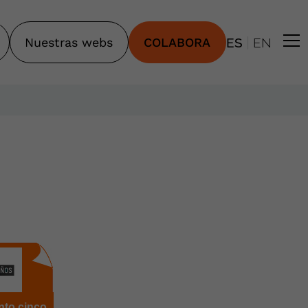
|
Nuestras webs
COLABORA
ES
EN
to cinco