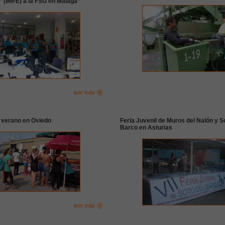
(IMFE) a la FSG en Málaga”
leer más
 verano en Oviedo
Feria Juvenil de Muros del Nalón y S
Barco en Asturias
leer más