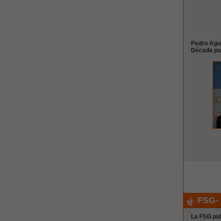
Pedro Agui
Década par
FSG- 
La FSG pid