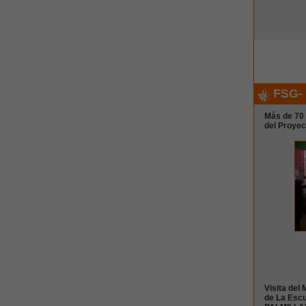
FSG-
Más de 70 
del Proyec
Visita del
de La Escu