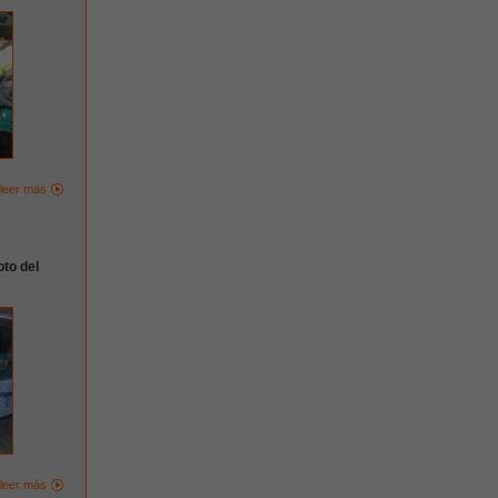
leer más
oto del
leer más