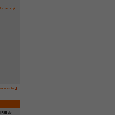
leer más
olver arriba
el FSE de