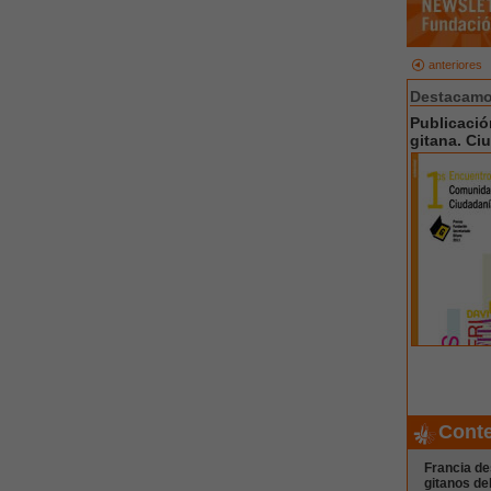
anteriores
Destacamos
Publicació
gitana. Ci
Cont
Francia d
gitanos de