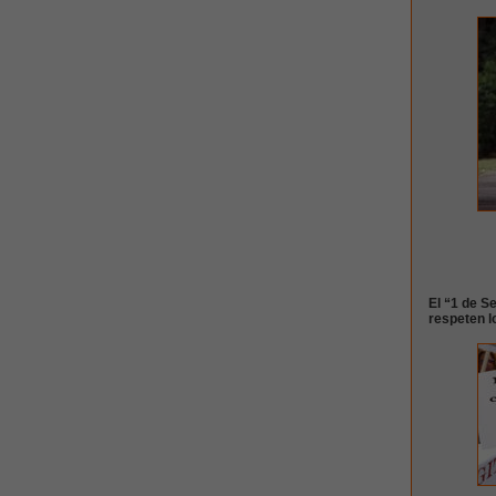
El “1 de S
respeten l