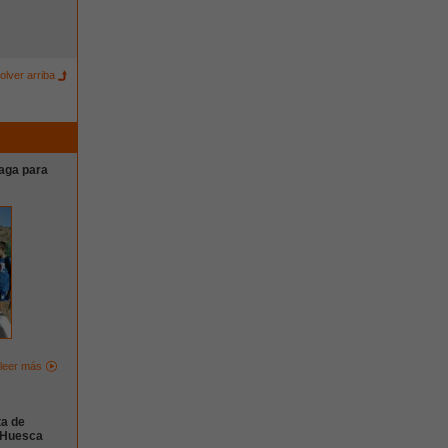
olver arriba
laga para
leer más
ta de
n Huesca