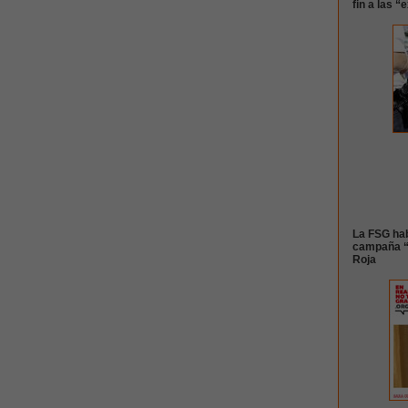
fin a las 
La FSG hab
campaña “E
Roja