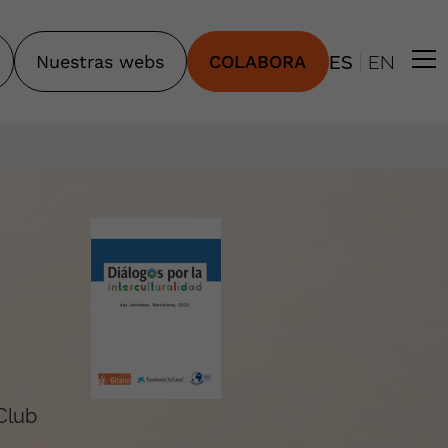
|
Nuestras webs
COLABORA
ES
EN
 Club