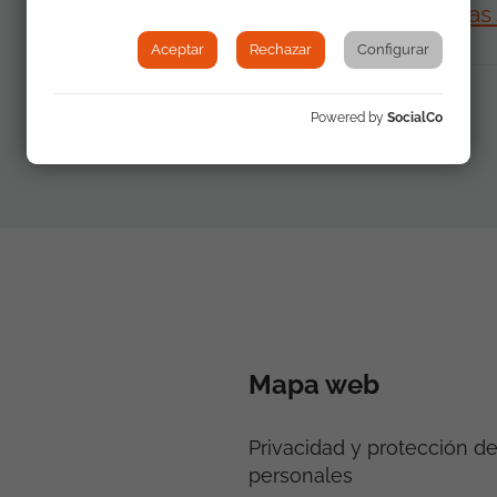
Diálogos por la interculturalidad. 6a
Aceptar
Rechazar
Configurar
Powered by
SocialCo
Mapa web
Privacidad y protección d
personales