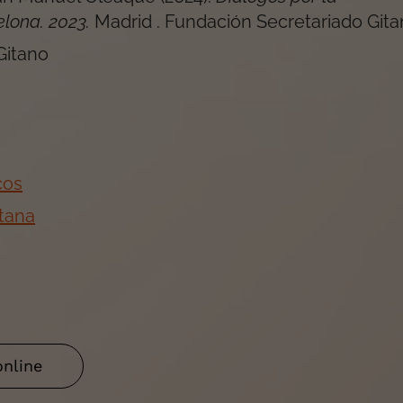
elona. 2023
.
Madrid
.
Fundación Secretariado Git
Gitano
cos
itana
online