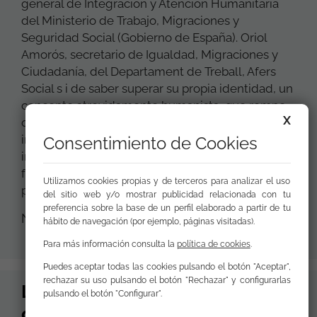
general de Integración y Atención Humanitaria
del Ministerio de Trabajo, Migraciones y
Seguridad Social (Gobierno de España). Oriol
Amorós, secretario de Igualdad, Migraciones y
Ciudadanía, del Departament de Treball, Afers
Social s i de saber superar su propia identidad, un
concepto atrevidamente humanista, que rompe
X
con la ortodoxia y con la paralización de una
imagen diseñada y construida como algo
Consentimiento de Cookies
inamovible. "Eso me parece absolutamente
fundamental", dijo "es la condición sine qua non
Utilizamos cookies propias y de terceros para analizar el uso
para pod
del sitio web y/o mostrar publicidad relacionada con tu
preferencia sobre la base de un perfil elaborado a partir de tu
Noticia / 5 de Diciembre de 2019
hábito de navegación (por ejemplo, páginas visitadas).
Para más información consulta la
política de cookies
.
Puedes aceptar todas las cookies pulsando el botón "Aceptar",
rechazar su uso pulsando el botón "Rechazar" y configurarlas
La Fundación Secretariado
pulsando el botón "Configurar".
gitano pide la erradicación del