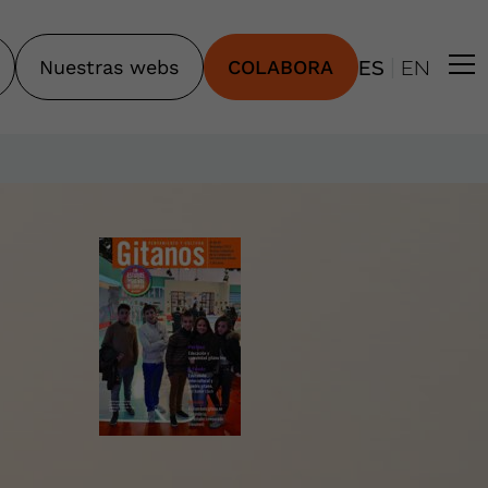
|
Nuestras webs
COLABORA
ES
EN