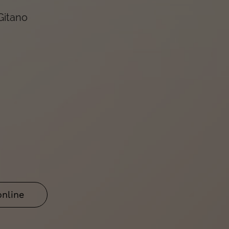
Gitano
online