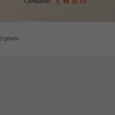
Compartir
:
d gitana