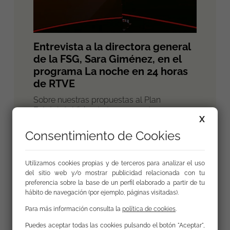
Entrevista a la directora general
de la FSG, Sara Giménez, en el
programa La noche en 24 horas
de RTVE
Sobre nuestras propuestas al Plan
Estatal de Vivienda (2026-2030) y
X
otros temas
Consentimiento de Cookies
Actualidad
Utilizamos cookies propias y de terceros para analizar el uso
del sitio web y/o mostrar publicidad relacionada con tu
territorial
preferencia sobre la base de un perfil elaborado a partir de tu
hábito de navegación (por ejemplo, páginas visitadas).
Para más información consulta la
política de cookies
.
Puedes aceptar todas las cookies pulsando el botón "Aceptar",