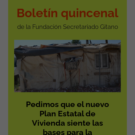
Boletín quincenal
de la Fundación Secretariado Gitano
Pedimos que el nuevo
Plan Estatal de
Vivienda siente las
bases para la