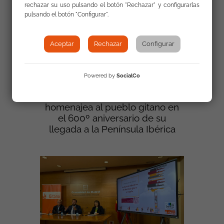
rechazar su uso pulsando el botón "Rechazar" y configurarlas
pulsando el botón "Configurar".
Aceptar
Rechazar
Configurar
Powered by
SocialCo
La Asamblea de Extremadura
homenajea al pueblo gitano en
el 600º aniversario de su
llegada a la Península Ibérica