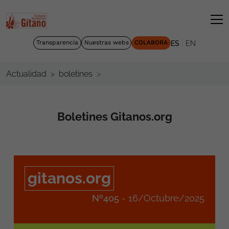
|
Transparencia
Nuestras webs
COLABORA
ES
EN
Actualidad
boletines
Boletines Gitanos.org
gitanos.org
Nº405
- 16/Octubre/2025