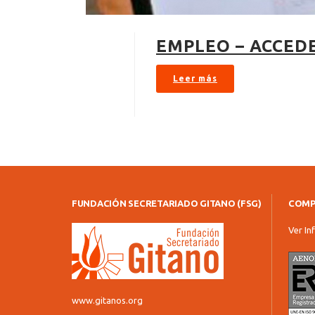
EMPLEO – ACCEDE
Leer más
FUNDACIÓN SECRETARIADO GITANO (FSG)
COMP
Ver In
www.gitanos.org