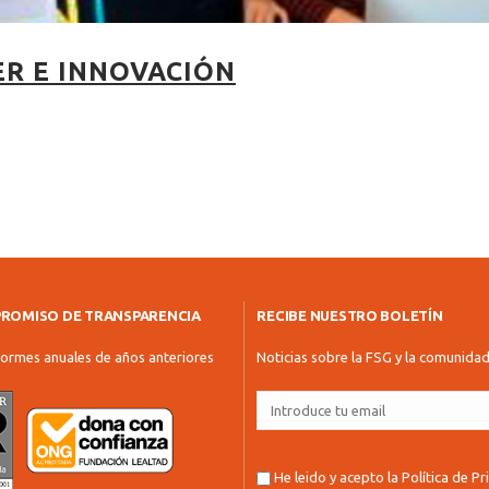
R E INNOVACIÓN
ROMISO DE TRANSPARENCIA
RECIBE NUESTRO BOLETÍN
formes anuales de años anteriores
Noticias sobre la FSG y la comunida
He leido y acepto la
Política de P