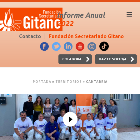
Informe Anual
2022
Contacto
Fundación Secretariado Gitano
COLABORA
HAZTE SOCIO/A
PORTADA
»
TERRITORIOS
»
CANTABRIA