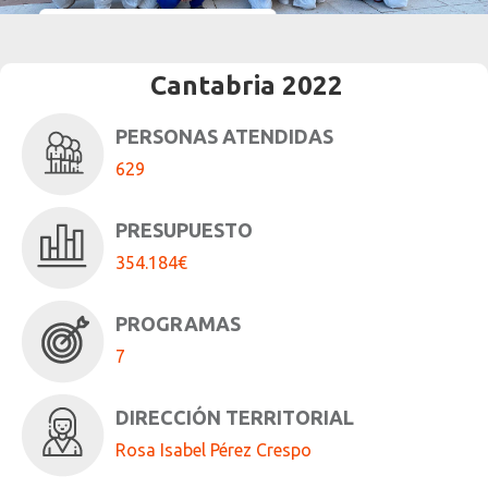
252
Personas atendidas con Acceder
56
Personas que encuentran empleo
46
Personas formadas
Cantabria 2022
PERSONAS ATENDIDAS
629
PRESUPUESTO
354.184€
PROGRAMAS
7
DIRECCIÓN TERRITORIAL
Rosa Isabel Pérez Crespo