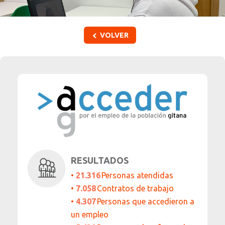
VOLVER
RESULTADOS
•
21.316
Personas
atendidas
•
7.058
Contratos de trabajo
•
4.307
Personas que accedieron a
un empleo