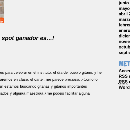
junio
mayo
abril
marzo
febre
enero
dicie
l spot ganador es…!
novie
octub
septi
Me
Acce
 para celebrar en el instituto, el día del pueblo gitano, y he
RSS
d
lizaremos en clase, el cartel, me parece precioso. ¿Cómo lo
RSS
d
n estamos buscando gitanas y gitanos importantes
Word
dos y algún/a maestro/a ¿me podéis facilitar alguna