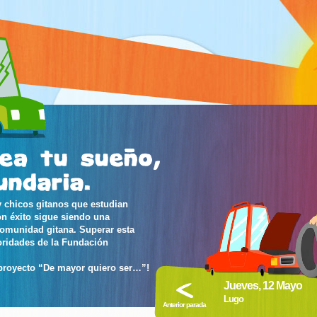
 chicos gitanos que estudian
on éxito sigue siendo una
comunidad gitana. Superar esta
oridades de la Fundación
 proyecto “De mayor quiero ser…”!
Jueves, 12 Mayo
Lugo
Anterior parada