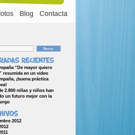
fotos
Blog
Contacta
radas recientes
mpaña “De mayor quiero
 resumida en un video
mpaña, ¡buena práctica
ea!
e 2.800 niñas y niños han
o un futuro mejor con la
furgo
hivos
mbre 2012
 2012
2011