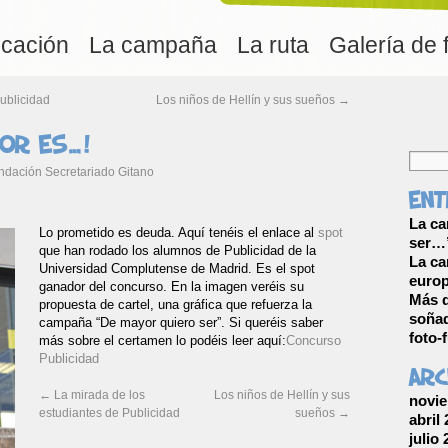
ucación
La campaña
La ruta
Galería de 
ublicidad
Los niños de Hellín y sus sueños
→
dor es…!
ndación Secretariado Gitano
Ent
La ca
Lo prometido es deuda. Aquí tenéis el enlace al
spot
ser…”
que han rodado los alumnos de Publicidad de la
La ca
Universidad Complutense de Madrid. Es el spot
europ
ganador del concurso. En la imagen veréis su
Más d
propuesta de cartel, una gráfica que refuerza la
soñad
campaña “De mayor quiero ser”. Si queréis saber
foto-
más sobre el certamen lo podéis leer aquí:
Concurso
Publicidad
Arc
←
La mirada de los
Los niños de Hellín y sus
novie
estudiantes de Publicidad
sueños
→
abril
julio 