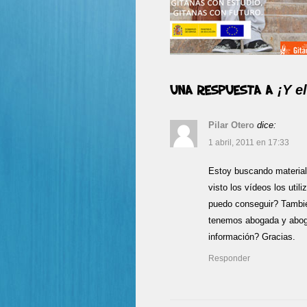
¡Y e
Una respuesta a
Pilar Otero
dice:
1 abril, 2011 en 17:33
Estoy buscando materiales
visto los vídeos los uti
puedo conseguir? Tambié
tenemos abogada y aboga
información? Gracias.
Responder