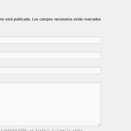
o no será publicada. Los campos necesarios están marcados
 y atributos
:
HTML
<a href="" title=""> <abbr