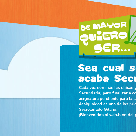
Cada vez son más las chicas y
Secundaria, pero finalizarla c
asignatura pendiente para la 
desigualdad es una de las pri
Secretariado Gitano.
¡Bienvenidos al web-blog del