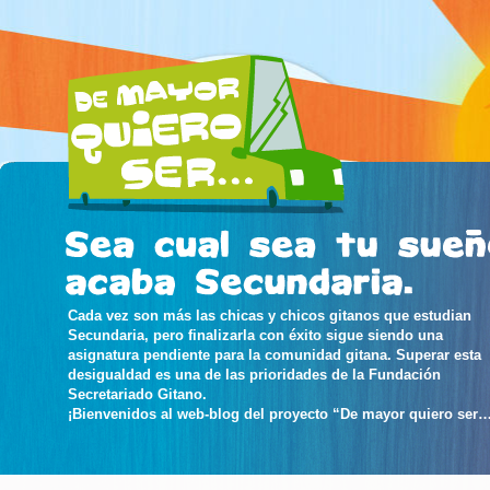
Cada vez son más las chicas y chicos gitanos que estudian
Secundaria, pero finalizarla con éxito sigue siendo una
asignatura pendiente para la comunidad gitana. Superar esta
desigualdad es una de las prioridades de la Fundación
Secretariado Gitano.
¡Bienvenidos al web-blog del proyecto “De mayor quiero ser…