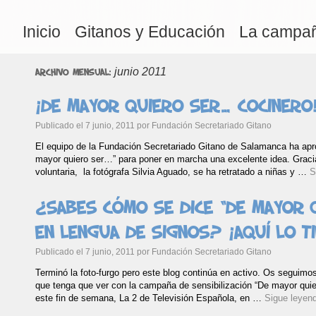
Inicio
Gitanos y Educación
La campa
junio 2011
Archivo mensual:
¡De mayor quiero ser… cocinero
Publicado el
7 junio, 2011
por
Fundación Secretariado Gitano
El equipo de la Fundación Secretariado Gitano de Salamanca ha ap
mayor quiero ser…” para poner en marcha una excelente idea. Gracia
voluntaria, la fotógrafa Silvia Aguado, se ha retratado a niñas y …
S
¿Sabes cómo se dice “De mayor 
en lengua de signos? ¡Aquí lo ti
Publicado el
7 junio, 2011
por
Fundación Secretariado Gitano
Terminó la foto-furgo pero este blog continúa en activo. Os seguimo
que tenga que ver con la campaña de sensibilización “De mayor quie
este fin de semana, La 2 de Televisión Española, en …
Sigue leyen