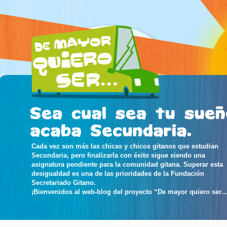
Cada vez son más las chicas y chicos gitanos que estudian
Secundaria, pero finalizarla con éxito sigue siendo una
asignatura pendiente para la comunidad gitana. Superar esta
desigualdad es una de las prioridades de la Fundación
Secretariado Gitano.
¡Bienvenidos al web-blog del proyecto “De mayor quiero ser…