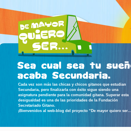
Cada vez son más las chicas y chicos gitanos que estudian
Secundaria, pero finalizarla con éxito sigue siendo una
asignatura pendiente para la comunidad gitana. Superar esta
desigualdad es una de las prioridades de la Fundación
Secretariado Gitano.
¡Bienvenidos al web-blog del proyecto “De mayor quiero ser…