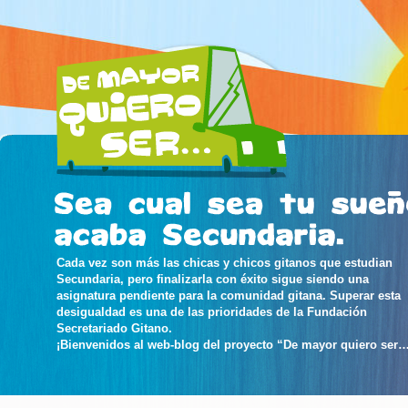
Cada vez son más las chicas y chicos gitanos que estudian
Secundaria, pero finalizarla con éxito sigue siendo una
asignatura pendiente para la comunidad gitana. Superar esta
desigualdad es una de las prioridades de la Fundación
Secretariado Gitano.
¡Bienvenidos al web-blog del proyecto “De mayor quiero ser…