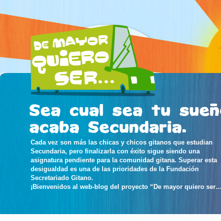
Cada vez son más las chicas y chicos gitanos que estudian
Secundaria, pero finalizarla con éxito sigue siendo una
asignatura pendiente para la comunidad gitana. Superar esta
desigualdad es una de las prioridades de la Fundación
Secretariado Gitano.
¡Bienvenidos al web-blog del proyecto “De mayor quiero ser…