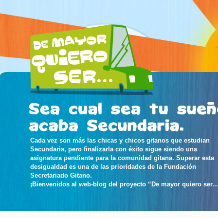
Cada vez son más las chicas y chicos gitanos que estudian
Secundaria, pero finalizarla con éxito sigue siendo una
asignatura pendiente para la comunidad gitana. Superar esta
desigualdad es una de las prioridades de la Fundación
Secretariado Gitano.
¡Bienvenidos al web-blog del proyecto “De mayor quiero ser…