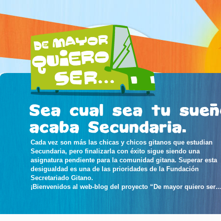
Cada vez son más las chicas y chicos gitanos que estudian
Secundaria, pero finalizarla con éxito sigue siendo una
asignatura pendiente para la comunidad gitana. Superar esta
desigualdad es una de las prioridades de la Fundación
Secretariado Gitano.
¡Bienvenidos al web-blog del proyecto “De mayor quiero ser…