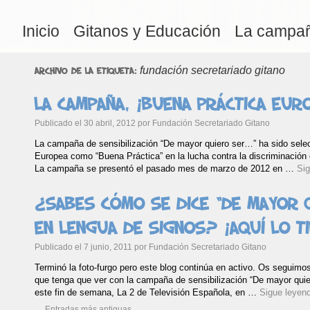
Inicio
Gitanos y Educación
La campa
fundación secretariado gitano
Archivo de la etiqueta:
La campaña, ¡buena práctica eur
Publicado el
30 abril, 2012
por
Fundación Secretariado Gitano
La campaña de sensibilización “De mayor quiero ser…” ha sido sele
Europea como “Buena Práctica” en la lucha contra la discriminación 
La campaña se presentó el pasado mes de marzo de 2012 en …
Si
¿Sabes cómo se dice “De mayor 
en lengua de signos? ¡Aquí lo ti
Publicado el
7 junio, 2011
por
Fundación Secretariado Gitano
Terminó la foto-furgo pero este blog continúa en activo. Os seguimo
que tenga que ver con la campaña de sensibilización “De mayor quie
este fin de semana, La 2 de Televisión Española, en …
Sigue leyen
←
Entradas más antiguas