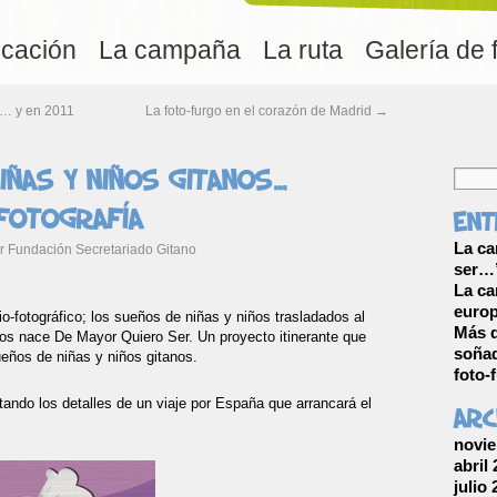
ucación
La campaña
La ruta
Galería de 
o… y en 2011
La foto-furgo en el corazón de Madrid
→
iñas y niños gitanos…
fotografía
Ent
La ca
r
Fundación Secretariado Gitano
ser…”
La ca
europ
o-fotográfico; los sueños de niñas y niños trasladados al
Más d
os nace De Mayor Quiero Ser. Un proyecto itinerante que
soñad
ueños de niñas y niños gitanos.
foto-
ando los detalles de un viaje por España que arrancará el
Arc
novie
abril
julio 