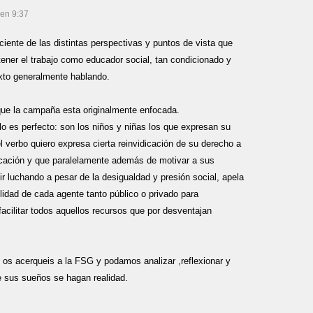
 en 9:37
iente de las distintas perspectivas y puntos de vista que
tener el trabajo como educador social, tan condicionado y
exto generalmente hablando.
que la campaña esta originalmente enfocada.
ulo es perfecto: son los niños y niñas los que expresan su
 verbo quiero expresa cierta reinvidicación de su derecho a
ucación y que paralelamente además de motivar a sus
ir luchando a pesar de la desigualdad y presión social, apela
lidad de cada agente tanto público o privado para
facilitar todos aquellos recursos que por desventajan
 os acerqueis a la FSG y podamos analizar ,reflexionar y
e sus sueños se hagan realidad.