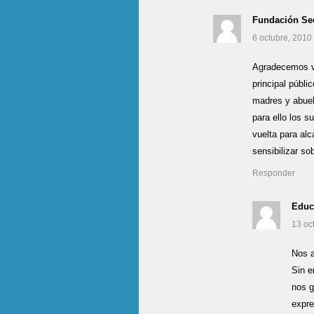
Fundación Sec
6 octubre, 2010
Agradecemos vu
principal públi
madres y abuelo
para ello los 
vuelta para alc
sensibilizar so
Responder
Educ
13 oc
Nos a
Sin e
nos g
expre