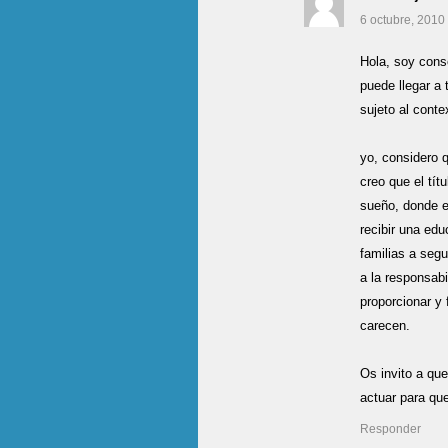
6 octubre, 2010
Hola, soy consc
puede llegar a 
sujeto al cont
yo, considero 
creo que el tít
sueño, donde el
recibir una ed
familias a segu
a la responsabi
proporcionar y 
carecen.
Os invito a que
actuar para qu
Responder