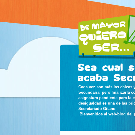
Cada vez son más las chicas y
Secundaria, pero finalizarla c
asignatura pendiente para la 
desigualdad es una de las pri
Secretariado Gitano.
¡Bienvenidos al web-blog del