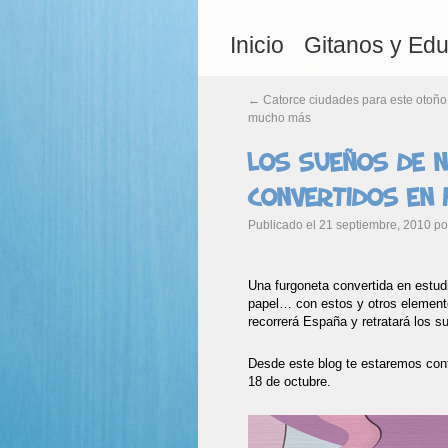
Inicio
Gitanos y Ed
←
Catorce ciudades para este otoñ
mucho más
Los sueños de n
convertidos en 
Publicado el
21 septiembre, 2010
po
Una furgoneta convertida en estudi
papel… con estos y otros element
recorrerá España y retratará los s
Desde este blog te estaremos cont
18 de octubre.