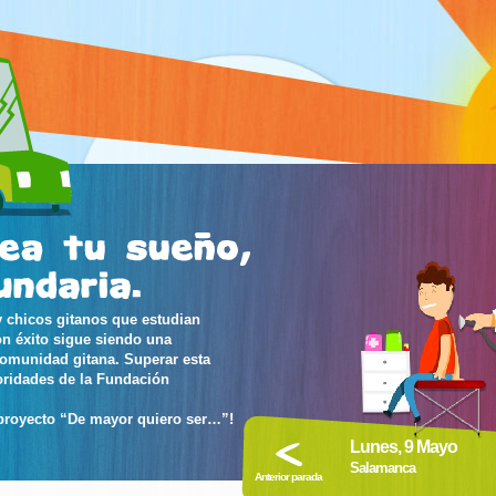
 chicos gitanos que estudian
on éxito sigue siendo una
comunidad gitana. Superar esta
oridades de la Fundación
 proyecto “De mayor quiero ser…”!
Lunes, 9 Mayo
Salamanca
Anterior parada