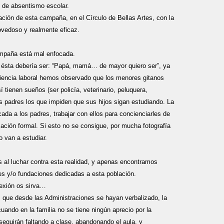
de absentismo escolar.
ción de esta campaña, en el Círculo de Bellas Artes, con la
ovedoso y realmente eficaz.
mpaña está mal enfocada.
e ésta debería ser: “Papá, mamá… de mayor quiero ser”, ya
iencia laboral hemos observado que los menores gitanos
 tienen sueños (ser policía, veterinario, peluquera,
os padres los que impiden que sus hijos sigan estudiando. La
ada a los padres, trabajar con ellos para concienciarles de
cación formal. Si esto no se consigue, por mucha fotografía
o van a estudiar.
 al luchar contra esta realidad, y apenas encontramos
es y/o fundaciones dedicadas a esta población.
exión os sirva…
ue desde las Administraciones se hayan verbalizado, la
uando en la familia no se tiene ningún aprecio por la
eguirán faltando a clase, abandonando el aula, y