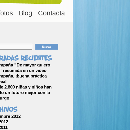
fotos
Blog
Contacta
radas recientes
mpaña “De mayor quiero
 resumida en un video
mpaña, ¡buena práctica
ea!
e 2.800 niñas y niños han
o un futuro mejor con la
furgo
hivos
mbre 2012
 2012
2011