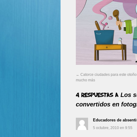
←
Catorce ciudades para este otoñ
mucho más
Los s
4 respuestas a
convertidos en fotog
Educadores de absenti
5 octubre, 2010 en 9:55