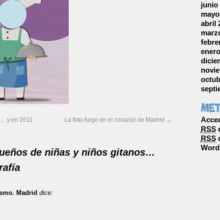
junio
mayo
abril
marzo
febre
enero
dicie
novie
octub
septi
Me
Acce
o… y en 2011
La foto-furgo en el corazón de Madrid
→
RSS
d
RSS
d
Word
ueños de niñas y niños gitanos…
rafía
smo. Madrid
dice: