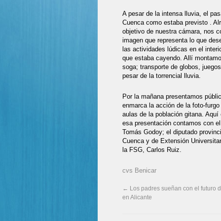
A pesar de la intensa lluvia, el p
Cuenca como estaba previsto . Alr
objetivo de nuestra cámara, nos c
imagen que representa lo que dese
las actividades lúdicas en el inter
que estaba cayendo. Allí montamos 
soga; transporte de globos, juego
pesar de la torrencial lluvia.
Por la mañana presentamos públic
enmarca la acción de la foto-furgo
aulas de la población gitana. Aquí
esa presentación contamos con el 
Tomás Godoy; el diputado provinci
Cuenca y de Extensión Universitari
la FSG, Carlos Ruiz.
cvs Benicar
←
Los padres sueñan con el futuro 
en Alicante